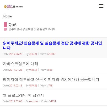
Sketchbook5, 스케치북5
Sketchbook5, 스케치북5
메뉴 건너뛰기
Home
QnA
공부하면서 궁금했던 것을 질문해보세요.
읽어주세요! 연습문제 및 실습문제 정답 공개에 관한 공지입
니다.
Date
2017.06.20
By
관리자
Views
25887
자바스크립트에 대해
Date
2017.01.26
By
이윤재
Views
883
페이지에 첨부하고 싶은 이미지의 위치에대해 궁금합니다
Date
2017.02.13
By
정택희
Views
798
웹 프로그래밍 책 답안지
Date
2017.03.06
By
mumu
Views
14831