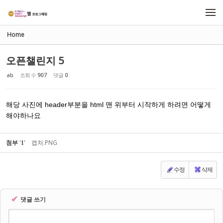
Sketchbook5, 스케치북5
Sketchbook5, 스케치북5
메뉴 건너뛰기
Home
오픈챌린지 5
ab
조회 수
907
댓글
0
해당 사진에 header부분을 html 맨 위부터 시작하게 하려면 어떻게
해야하나요
첨부
'
'
캡처.PNG
1
수정
삭제
✔
댓글 쓰기