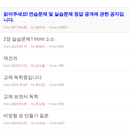
읽어주세요! 연습문제 및 실습문제 정답 공개에 관한 공지입
니다.
Date
2017.06.20
By
관리자
Views
25635
2장 실습문제1 html 소스
Date
2025.03.12
By
희망이
Views
929
재건의
Date
2025.01.02
By
삼오칠
Views
742
교재 독학중입니다
Date
2024.10.04
By
최이진
Views
928
교재 보면서 독학
Date
2024.09.29
By
한교동
Views
930
비정형 표 만들기 질문
Date
2024.06.22
By
xodnjs
Views
867